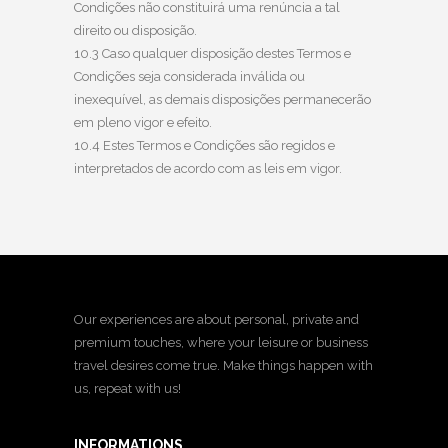
Condições não constituirá uma renúncia a tal
direito ou disposição.
10.3 Caso qualquer disposição destes Termos e
Condições seja considerada inválida ou
inexequível, as demais disposições permanecerão
em pleno vigor e efeito.
10.4 Estes Termos e Condições são regidos e
interpretados de acordo com as leis em vigor.
Our experiences are about personal, private and
premium touches, where your leisure or business
travel desires come true. Make things happen with
us, repeat with us!
INFORMATIONS