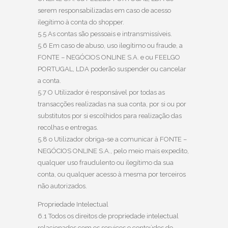
serem responsabilizadas em caso de acesso
ilegítimo à conta do shopper.
5.5 As contas são pessoais e intransmissíveis.
5.6 Em caso de abuso, uso ilegítimo ou fraude, a
FONTE – NEGÓCIOS ONLINE S.A. e ou FEELGO
PORTUGAL, LDA poderão suspender ou cancelar
a conta.
5.7 O Utilizador é responsável por todas as
transacções realizadas na sua conta, por si ou por
substitutos por si escolhidos para realização das
recolhas e entregas.
5.8 o Utilizador obriga-se a comunicar à FONTE –
NEGÓCIOS ONLINE S.A., pelo meio mais expedito,
qualquer uso fraudulento ou ilegítimo da sua
conta, ou qualquer acesso à mesma por terceiros
não autorizados.
Propriedade Intelectual
6.1 Todos os direitos de propriedade intelectual
relacionados com os serviços e conteúdos do